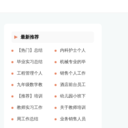
最新推荐
【热门】总结
内科护士个人
工作计划范文
毕业实习总结
工作总结(汇
机械专业的毕
汇编十篇(全
【精】(全文
工程管理个人
编15篇)(全文
业实习总结
销售个人工作
文共17158字)
共30281字)
总结15篇(全
九年级数学教
共18407字)
(全文共995
总结【热门】
酒店前台员工
文共21870字)
师教学工作总
【推荐】培训
字)
(全文共17053
实习工作总结
幼儿园小班下
结（通用6
助理个人年终
教师实习工作
字)
4篇(全文共
学期班务总结
关于教师培训
篇）(全文共
工作总结(全
总结(全文共
周工作总结
11591字)
(全文共8255
总结范文锦集
业务销售人员