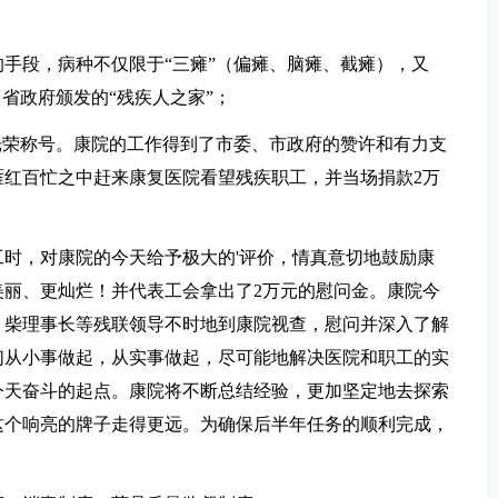
的手段，病种不仅限于“三瘫”（偏瘫、脑瘫、截瘫），又
省政府颁发的“残疾人之家”；
光荣称号。康院的工作得到了市委、市政府的赞许和有力支
红百忙之中赶来康复医院看望残疾职工，并当场捐款2万
时，对康院的今天给予极大的'评价，情真意切地鼓励康
丽、更灿烂！并代表工会拿出了2万元的慰问金。康院今
，柴理事长等残联领导不时地到康院视查，慰问并深入了解
们从小事做起，从实事做起，尽可能地解决医院和职工的实
今天奋斗的起点。康院将不断总结经验，更加坚定地去探索
这个响亮的牌子走得更远。为确保后半年任务的顺利完成，