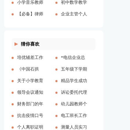
7137字)
文共1658字)
2690字)
(合集15篇)
小学音乐教师
字)
八篇(全文共
工作总结(全
初中数学教学
(全文共13162
年度总结(全
【必备】律师
11826字)
文共15068字)
个人工作总结
企业主管个人
字)
文共2160字)
实习总结三篇
范文(全文共
工作总结15
(全文共7439
7347字)
篇(全文共
猜你喜欢
字)
18812字)
培优辅差工作
*电信企业总
计划参考多篇
《中国石拱
经理任职期间
五年级下学期
桥》文段阅读
关于小学教育
述职报告(全
教学计划【精
精品学生成功
答案【通用多
实习总结合集
领导会议通知
文共2801字)
品多篇】
学习的五大方
诉讼委托代理
篇】
10篇(全文共
怎么写【精品
财务部门的年
法（多篇）
合同集合14
幼儿园教师个
23089字)
多篇】
终工作总结
抗击疫情口号
篇(全文共
人计划 优选
电工班长工作
(全文共20101
个人离职证明
10864字)
15篇
总结（精选7
测量人员实习