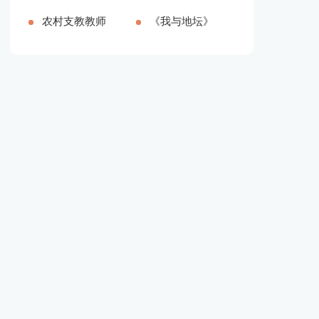
字)
范本新版多篇
农村支教教师
篇）
报告新版多篇
《我与地坛》
个人总结（推
读书笔记精品
荐16篇）
多篇