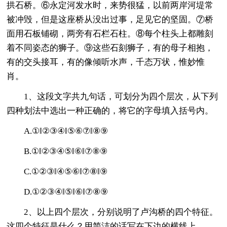
拱石桥。⑥永定河发水时，来势很猛，以前两岸河堤常
被冲毁，但是这座桥从没出过事，足见它的坚固。⑦桥
面用石板铺砌，两旁有石栏石柱。⑧每个柱头上都雕刻
着不同姿态的狮子。⑨这些石刻狮子，有的母子相抱，
有的交头接耳，有的像倾听水声，千态万状，惟妙惟
肖。
1、这段文字共九句话，可划分为四个层次，从下列
四种划法中选出一种正确的，将它的字母填入括号内。
A.①‖②③④‖⑤⑥⑦‖⑧⑨
B.①‖②③④⑤‖⑥‖⑦⑧⑨
C.①②③‖④⑤⑥‖⑦⑧‖⑨
D.①②③④‖⑤‖⑥‖⑦⑧⑨
2、以上四个层次，分别说明了卢沟桥的四个特征。
这四个特征是什么？用简洁的话写在下边的横线上。