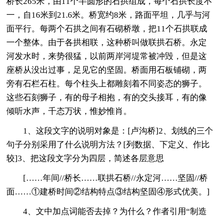
桥长265米，由11个半圆形的石拱组成，每个石拱长度不
一，自16米到21.6米。桥宽约8米，路面平坦，几乎与河
面平行。每两个石拱之间有石砌桥墩，把11个石拱联成
一个整体。由于各拱相联，这种桥叫做联拱石桥。永定
河发水时，来势很猛，以前两岸河堤常被冲毁，但是这
座桥从没出过事，足见它的坚固。桥面用石板铺砌，两
旁有石栏石柱。每个柱头上都雕刻着不同姿态的狮子。
这些石刻狮子，有的母子相抱，有的交头接耳，有的像
倾听水声，千态万状，惟妙惟肖。
1、这段文字的说明对象是：[卢沟桥]2、划线的三个
句子分别采用了什么说明方法？[列数据、下定义、作比
较]3、把这段文字分为四层，简述各层意思
[……年间//桥长……联拱石桥//永定河……坚固//桥
面……①建桥时间②结构特点③结构坚固④形式优美。]
4、文中加点词能否去掉？为什么？作者引用“制造