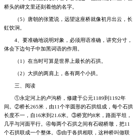
桥头的碑文里还刻着他的名字。
（5）唐朝的张鷟说，远望这座桥就像初月出云，长
虹饮涧。
4、要准确地说明对象，必须用语准确，讲究分寸，
体会下边句子中加黑词语的作用。
（1）在当时可算是世界上最长的石拱。
（2）大拱的两肩上，各有两个小拱。
三、阅读
①永定河上的卢沟桥，修建于公元1189到1192年
间。②桥长265米，由11个半圆形的石拱组成，每个石拱
长度不一，自16米到21.6米。③桥宽约8米，路面平坦，
几乎与河面平行。④每两个石拱之间有石砌桥墩，把11
个石拱联成一个整体。⑤由于各拱相联，这种桥叫做联