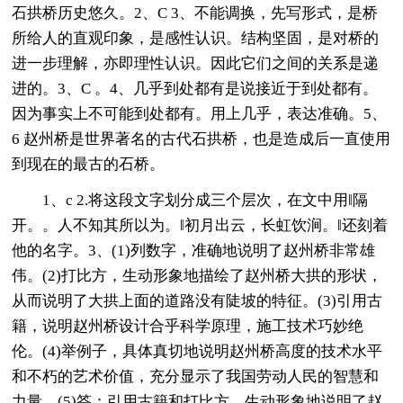
石拱桥历史悠久。2、C 3、不能调换，先写形式，是桥
所给人的直观印象，是感性认识。结构坚固，是对桥的
进一步理解，亦即理性认识。因此它们之间的关系是递
进的。3、C 。4、几乎到处都有是说接近于到处都有。
因为事实上不可能到处都有。用上几乎，表达准确。5、
6 赵州桥是世界著名的古代石拱桥，也是造成后一直使用
到现在的最古的石桥。
1、c 2.将这段文字划分成三个层次，在文中用‖隔
开。。人不知其所以为。‖初月出云，长虹饮涧。‖还刻着
他的名字。3、(1)列数字，准确地说明了赵州桥非常雄
伟。(2)打比方，生动形象地描绘了赵州桥大拱的形状，
从而说明了大拱上面的道路没有陡坡的特征。(3)引用古
籍，说明赵州桥设计合乎科学原理，施工技术巧妙绝
伦。(4)举例子，具体真切地说明赵州桥高度的技术水平
和不朽的艺术价值，充分显示了我国劳动人民的智慧和
力量。(5)答：引用古籍和打比方，生动形象地说明了赵