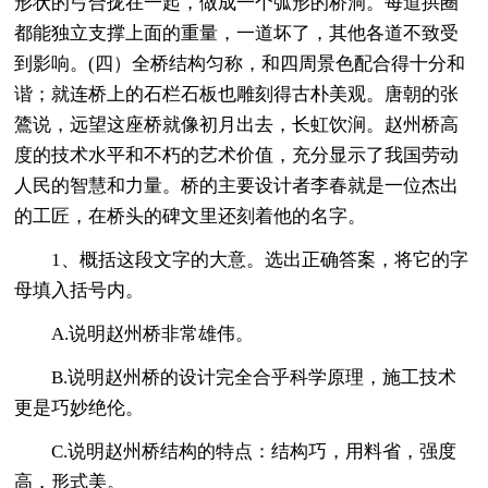
形状的弓合拢在一起，做成一个弧形的桥洞。每道拱圈
都能独立支撑上面的重量，一道坏了，其他各道不致受
到影响。(四）全桥结构匀称，和四周景色配合得十分和
谐；就连桥上的石栏石板也雕刻得古朴美观。唐朝的张
鷟说，远望这座桥就像初月出去，长虹饮涧。赵州桥高
度的技术水平和不朽的艺术价值，充分显示了我国劳动
人民的智慧和力量。桥的主要设计者李春就是一位杰出
的工匠，在桥头的碑文里还刻着他的名字。
1、概括这段文字的大意。选出正确答案，将它的字
母填入括号内。
A.说明赵州桥非常雄伟。
B.说明赵州桥的设计完全合乎科学原理，施工技术
更是巧妙绝伦。
C.说明赵州桥结构的特点：结构巧，用料省，强度
高，形式美。