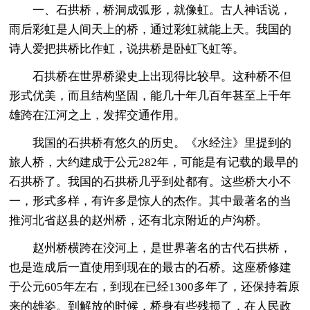
一、石拱桥，桥洞成弧形，就像虹。古人神话说，
雨后彩虹是人间天上的桥，通过彩虹就能上天。我国的
诗人爱把拱桥比作虹，说拱桥是卧虹飞虹等。
石拱桥在世界桥梁史上出现得比较早。这种桥不但
形式优美，而且结构坚固，能几十年几百年甚至上千年
雄跨在江河之上，发挥交通作用。
我国的石拱桥有悠久的历史。《水经注》里提到的
旅人桥，大约建成于公元282年，可能是有记载的最早的
石拱桥了。我国的石拱桥几乎到处都有。这些桥大小不
一，形式多样，有许多是惊人的杰作。其中最著名的当
推河北省赵县的赵州桥，还有北京附近的卢沟桥。
赵州桥横跨在洨河上，是世界著名的古代石拱桥，
也是造成后一直使用到现在的最古的石桥。这座桥修建
于公元605年左右，到现在已经1300多年了，还保持着原
来的雄姿。到解放的时候，桥身有些残损了，在人民政