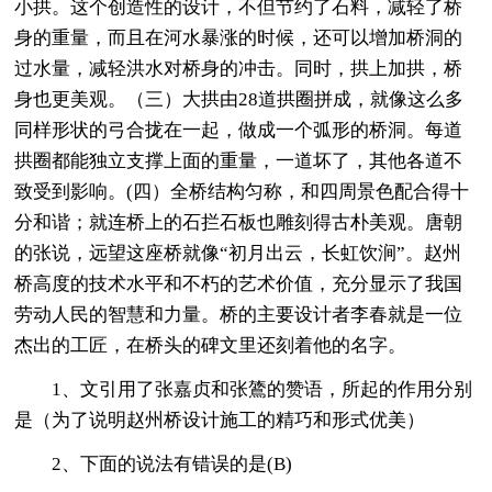
小拱。这个创造性的设计，不但节约了石料，减轻了桥
身的重量，而且在河水暴涨的时候，还可以增加桥洞的
过水量，减轻洪水对桥身的冲击。同时，拱上加拱，桥
身也更美观。（三）大拱由28道拱圈拼成，就像这么多
同样形状的弓合拢在一起，做成一个弧形的桥洞。每道
拱圈都能独立支撑上面的重量，一道坏了，其他各道不
致受到影响。(四）全桥结构匀称，和四周景色配合得十
分和谐；就连桥上的石拦石板也雕刻得古朴美观。唐朝
的张说，远望这座桥就像“初月出云，长虹饮涧”。赵州
桥高度的技术水平和不朽的艺术价值，充分显示了我国
劳动人民的智慧和力量。桥的主要设计者李春就是一位
杰出的工匠，在桥头的碑文里还刻着他的名字。
1、文引用了张嘉贞和张鷟的赞语，所起的作用分别
是（为了说明赵州桥设计施工的精巧和形式优美）
2、下面的说法有错误的是(B)