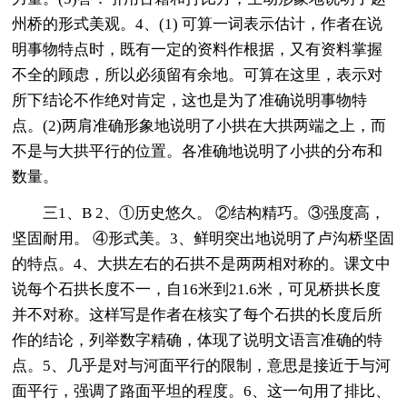
州桥的形式美观。4、(1) 可算一词表示估计，作者在说
明事物特点时，既有一定的资料作根据，又有资料掌握
不全的顾虑，所以必须留有余地。可算在这里，表示对
所下结论不作绝对肯定，这也是为了准确说明事物特
点。(2)两肩准确形象地说明了小拱在大拱两端之上，而
不是与大拱平行的位置。各准确地说明了小拱的分布和
数量。
三1、B 2、①历史悠久。 ②结构精巧。③强度高，
坚固耐用。 ④形式美。3、鲜明突出地说明了卢沟桥坚固
的特点。4、大拱左右的石拱不是两两相对称的。课文中
说每个石拱长度不一，自16米到21.6米，可见桥拱长度
并不对称。这样写是作者在核实了每个石拱的长度后所
作的结论，列举数字精确，体现了说明文语言准确的特
点。5、几乎是对与河面平行的限制，意思是接近于与河
面平行，强调了路面平坦的程度。6、这一句用了排比、