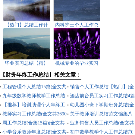
【热门】总结工作计
内科护士个人工作总
划范文汇编十篇(全文
结(汇编15篇)(全文共
共17158字)
18407字)
毕业实习总结【精】
机械专业的毕业实习
(全文共30281字)
总结(全文共995字)
【财务年终工作总结】相关文章：
工程管理个人总结15篇(全文共
销售个人工作总结【热门】(全
21870字)
九年级数学教师教学工作总结
文共17053字)
酒店前台员工实习工作总结4篇
（通用6篇）(全文共7137字)
【推荐】培训助理个人年终工
(全文共11591字)
幼儿园小班下学期班务总结(全
作总结(全文共1658字)
教师实习工作总结(全文共2690
文共8255字)
关于教师培训总结范文锦集八
字)
周工作总结(合集15篇)(全文共
篇(全文共11826字)
业务销售人员工作总结(全文共
13162字)
小学音乐教师年度总结(全文共
15068字)
初中数学教学个人工作总结范