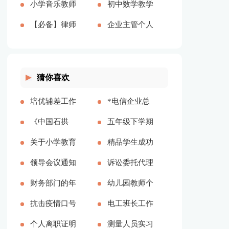
7137字)
文共1658字)
2690字)
(合集15篇)
小学音乐教师
字)
八篇(全文共
工作总结(全
初中数学教学
(全文共13162
年度总结(全
【必备】律师
11826字)
文共15068字)
个人工作总结
企业主管个人
字)
文共2160字)
实习总结三篇
范文(全文共
工作总结15
(全文共7439
7347字)
篇(全文共
猜你喜欢
字)
18812字)
培优辅差工作
*电信企业总
计划参考多篇
《中国石拱
经理任职期间
五年级下学期
桥》文段阅读
关于小学教育
述职报告(全
教学计划【精
精品学生成功
答案【通用多
实习总结合集
领导会议通知
文共2801字)
品多篇】
学习的五大方
诉讼委托代理
篇】
10篇(全文共
怎么写【精品
财务部门的年
法（多篇）
合同集合14
幼儿园教师个
23089字)
多篇】
终工作总结
抗击疫情口号
篇(全文共
人计划 优选
电工班长工作
(全文共20101
个人离职证明
10864字)
15篇
总结（精选7
测量人员实习