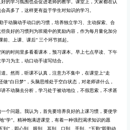
良好的学习氛围也会促进老师的教学。课堂上，大家都在认
也会高多了，这样更有益于学生对知识的学习。
、勤于动脑动手动口的习惯，培养独立学习、主动探索、合
这些良好的习惯列为班规中的奖励内容，作为每月量化加分
课前、上课、课后” 三个环节抓起。
空闲的时间里多看看课本，预习课本。早上七点早读、下午
主学习为主，动口动手读写结合。
道。然而，听课不认真，注意力不集中，在课堂上“走
还做“白日梦”，头脑思维处于空白状态，对老师讲什么，
师讲不动脑去分析，学习处于被动地位，不假思索，不求甚
的一个问题。我认为，首先要培养良好的上课习惯，要使学
主动地“学”。精神饱满进课堂，有着一种强烈渴求知识的愿
五到”，即心到、眼到、耳到、口到、手到。“五勤”即勤动