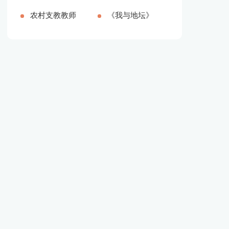
字)
范本新版多篇
农村支教教师
篇）
报告新版多篇
《我与地坛》
个人总结（推
读书笔记精品
荐16篇）
多篇