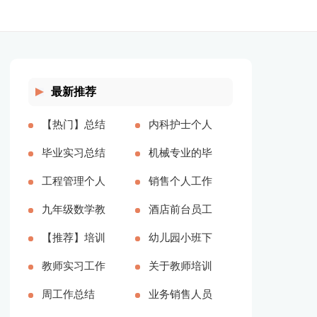
最新推荐
【热门】总结
内科护士个人
工作计划范文
毕业实习总结
工作总结(汇
机械专业的毕
汇编十篇(全
【精】(全文
工程管理个人
编15篇)(全文
业实习总结
销售个人工作
文共17158字)
共30281字)
总结15篇(全
九年级数学教
共18407字)
(全文共995
总结【热门】
酒店前台员工
文共21870字)
师教学工作总
【推荐】培训
字)
(全文共17053
实习工作总结
幼儿园小班下
结（通用6
助理个人年终
教师实习工作
字)
4篇(全文共
学期班务总结
关于教师培训
篇）(全文共
工作总结(全
总结(全文共
周工作总结
11591字)
(全文共8255
总结范文锦集
业务销售人员