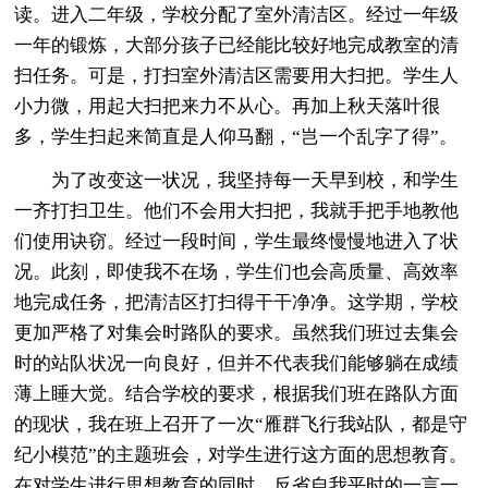
读。进入二年级，学校分配了室外清洁区。经过一年级
一年的锻炼，大部分孩子已经能比较好地完成教室的清
扫任务。可是，打扫室外清洁区需要用大扫把。学生人
小力微，用起大扫把来力不从心。再加上秋天落叶很
多，学生扫起来简直是人仰马翻，“岂一个乱字了得”。
为了改变这一状况，我坚持每一天早到校，和学生
一齐打扫卫生。他们不会用大扫把，我就手把手地教他
们使用诀窃。经过一段时间，学生最终慢慢地进入了状
况。此刻，即使我不在场，学生们也会高质量、高效率
地完成任务，把清洁区打扫得干干净净。这学期，学校
更加严格了对集会时路队的要求。虽然我们班过去集会
时的站队状况一向良好，但并不代表我们能够躺在成绩
薄上睡大觉。结合学校的要求，根据我们班在路队方面
的现状，我在班上召开了一次“雁群飞行我站队，都是守
纪小模范”的主题班会，对学生进行这方面的思想教育。
在对学生进行思想教育的同时，反省自我平时的一言一