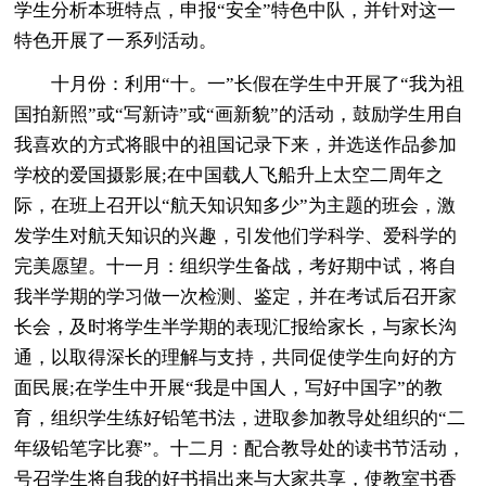
学生分析本班特点，申报“安全”特色中队，并针对这一
特色开展了一系列活动。
十月份：利用“十。一”长假在学生中开展了“我为祖
国拍新照”或“写新诗”或“画新貌”的活动，鼓励学生用自
我喜欢的方式将眼中的祖国记录下来，并选送作品参加
学校的爱国摄影展;在中国载人飞船升上太空二周年之
际，在班上召开以“航天知识知多少”为主题的班会，激
发学生对航天知识的兴趣，引发他们学科学、爱科学的
完美愿望。十一月：组织学生备战，考好期中试，将自
我半学期的学习做一次检测、鉴定，并在考试后召开家
长会，及时将学生半学期的表现汇报给家长，与家长沟
通，以取得深长的理解与支持，共同促使学生向好的方
面民展;在学生中开展“我是中国人，写好中国字”的教
育，组织学生练好铅笔书法，进取参加教导处组织的“二
年级铅笔字比赛”。十二月：配合教导处的读书节活动，
号召学生将自我的好书捐出来与大家共享，使教室书香