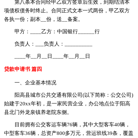
第八条本合同经甲乙双方签章后生效，到期结清本
项债权债务时终止。合同正式文本一式两份，甲乙双方
各执一份；副本__份，送__备案。
甲方：____乙方：中国银行______行
负责人：___负责人：__________
____年__月__日____年__月__日
贷款申请书 篇四
一、企业基本情况
阳高县城市公共交通有限公司(以下简称：公交公司)
始建于20xx年初，是一家民营企业，办公地点位于阳高
县北门外龙泉镇养老院东侧。
目前拥有公交客运车辆76辆，其中大型客车40辆，
中型客车36辆，总资产800多万元，营运班线39条，覆盖