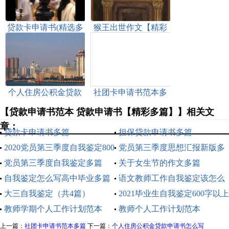
贷款卡申请书(精选多
猴王出世作文【精彩
篇)
多篇】
个人住房公积金贷款
社团卡申请书范本多
申请书怎么写
篇
【贷款申请书范本 贷款申请书【精彩多篇】】相关文
章：
贷款卡申请书多篇
担保贷款申请书多篇
2020党员第三季度自我鉴定800
党员第三季度思想汇报新版多
字多篇
党员第三季度自我鉴定多篇
篇2020
关于女生节的作文多篇
2020
自我鉴定怎么写高中毕业多篇
语文教师工作自我鉴定该怎么
大三自我鉴定（共4篇）
写
2021毕业生自我鉴定600字以上
教师学期个人工作计划范本
通用多篇
教师个人工作计划范本
上一篇：
社团卡申请书范本多篇
下一篇：
个人住房公积金贷款申请书怎么写