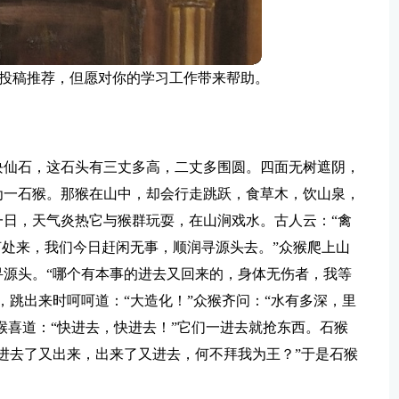
投稿推荐，但愿对你的学习工作带来帮助。
块仙石，这石头有三丈多高，二丈多围圆。四面无树遮阴，
为一石猴。那猴在山中，却会行走跳跃，食草木，饮山泉，
日，天气炎热它与猴群玩耍，在山涧戏水。古人云：“禽
何处来，我们今日赶闲无事，顺润寻源头去。”众猴爬上山
源头。“哪个有本事的进去又回来的，身体无伤者，我等
，跳出来时呵呵道：“大造化！”众猴齐问：“水有多深，里
猴喜道：“快进去，快进去！”它们一进去就抢东西。石猴
进去了又出来，出来了又进去，何不拜我为王？”于是石猴