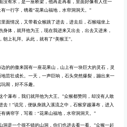
面没有水，是一座桥梁，他再走再看，里面好像有人住一
有一行字，镌着“花果山福地，水帘洞洞天。”
猴里面情况，又带着众猴跳了进去，进去后，石猴端坐上
伤身体，就拜他为王，现在我进来又出去，出去又进来，
，朝上礼拜。从此，就有了“美猴王”。
海边的的傲来国有一座花果山，山上有一块巨大的灵石，灵
渐地茁壮成长。一天，一声巨响，石头突然爆裂，蹦出来一
戏玩闹，好不乐趣。
这个瀑布，我们就拜他为大王。”众猴都赞同，却没有人敢
进去！”说完，便纵身跳入溪流之中，石猴穿越瀑布，进入
有俩帘字，写着：“花果山福地，水帘洞洞天。”
山洞是一个很不错的山洞，你们也进去看一看。”众猴一起