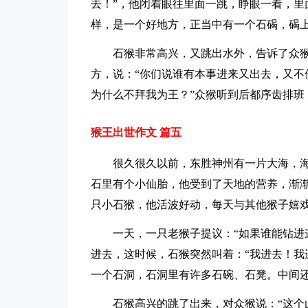
去！”，他闭着眼往里面一跳，睁眼一看，里
样，是一个好地方，正当中有一个石碣，碣上
石猴非常高兴，又跳出水外，告诉了众
方，说：“你们说谁有本事进来又出去，又不
为什么不拜我为王？”众猴听到后都序齿排班
猴王出世作文 篇五
很久很久以前，东胜神州有一片大海，
石里有个小仙胎，他受到了天地的营养，渐
只小石猴，他活波好动，每天与其他猴子嬉
一天，一只老猴子提议：“如果谁能钻进
进去，这时候，石猴突然叫着：“我进去！我
一个石洞，石洞里有许多石碗、石凳。中间还
石猴高兴的跳了出来，对众猴说：“这个