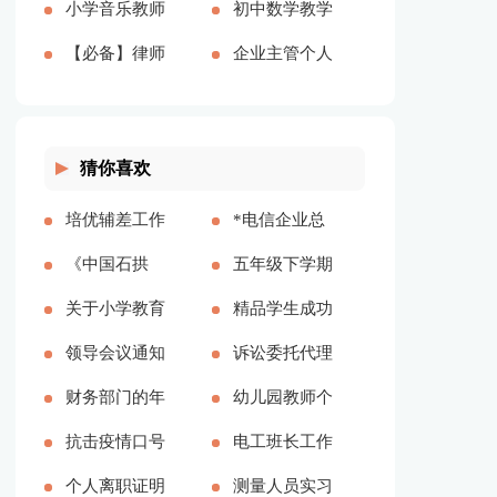
7137字)
文共1658字)
2690字)
(合集15篇)
小学音乐教师
字)
八篇(全文共
工作总结(全
初中数学教学
(全文共13162
年度总结(全
【必备】律师
11826字)
文共15068字)
个人工作总结
企业主管个人
字)
文共2160字)
实习总结三篇
范文(全文共
工作总结15
(全文共7439
7347字)
篇(全文共
猜你喜欢
字)
18812字)
培优辅差工作
*电信企业总
计划参考多篇
《中国石拱
经理任职期间
五年级下学期
桥》文段阅读
关于小学教育
述职报告(全
教学计划【精
精品学生成功
答案【通用多
实习总结合集
领导会议通知
文共2801字)
品多篇】
学习的五大方
诉讼委托代理
篇】
10篇(全文共
怎么写【精品
财务部门的年
法（多篇）
合同集合14
幼儿园教师个
23089字)
多篇】
终工作总结
抗击疫情口号
篇(全文共
人计划 优选
电工班长工作
(全文共20101
个人离职证明
10864字)
15篇
总结（精选7
测量人员实习