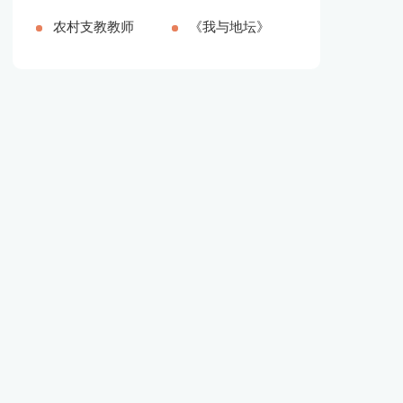
字)
范本新版多篇
农村支教教师
篇）
报告新版多篇
《我与地坛》
个人总结（推
读书笔记精品
荐16篇）
多篇