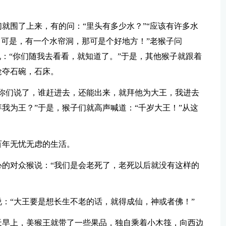
就围了上来，有的问：“里头有多少水？”“应该有许多水
，可是，有一个水帘洞，那可是个好地方！”老猴子问
说：“你们随我去看看，就知道了。”于是，其他猴子就跟着
抢夺石碗，石床。
你们说了，谁赶进去，还能出来，就拜他为大王，我进去
我为王？”于是，猴子们就高声喊道：“千岁大王！”从这
百年无忧无虑的生活。
的对众猴说：“我们是会老死了，老死以后就没有这样的
：“大王要是想长生不老的话，就得成仙，神或者佛！”
天早上，美猴王就带了一些果品，独自乘着小木筏，向西边