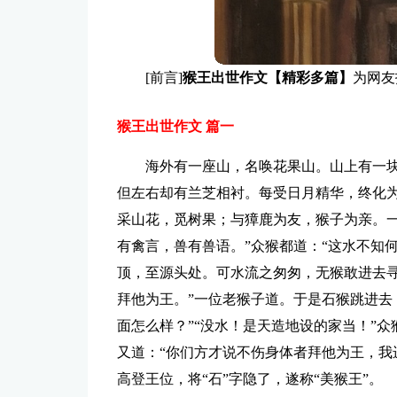
[前言]
猴王出世作文【精彩多篇】
为网友
猴王出世作文 篇一
海外有一座山，名唤花果山。山上有一
但左右却有兰芝相衬。每受日月精华，终化
采山花，觅树果；与獐鹿为友，猴子为亲。一
有禽言，兽有兽语。”众猴都道：“这水不知
顶，至源头处。可水流之匆匆，无猴敢进去寻
拜他为王。”一位老猴子道。于是石猴跳进去
面怎么样？”“没水！是天造地设的家当！”众
又道：“你们方才说不伤身体者拜他为王，我
高登王位，将“石”字隐了，遂称“美猴王”。