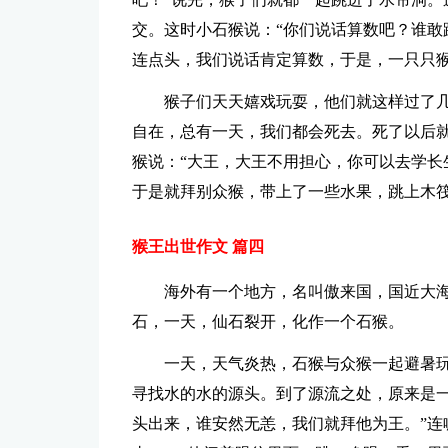
交。这时小石猴说：“你们说话算数吧？谁敢
连点头，我们说话肯定算数，于是，一只只猴
猴子们天天嬉戏玩耍，他们就这样过了
自在，总有一天，我们都会死去。死了以后
猴说：“大王，大王不用担心，你可以去学长
于是就拜别众猴，带上了一些水果，跳上木
猴王出世作文 篇四
海外有一个地方，名叫傲来国，国近大海
石，一天，仙石裂开，化作一个石猴。
一天，天气炎热，石猴与众猴一起避暑
寻找水的水的源头。到了源流之处，原来是一
头出来，谁安然无恙，我们就拜他为王。”连