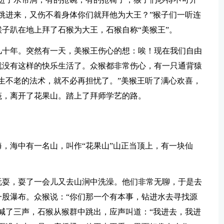
跳进来，又伤不着身体你们就拜他为大王？”猴子们一听连
子趴在地上拜了石猴为大王，石猴自称“美猴王”。
几十年。突然有一天，美猴王伤心的想：唉！现在我们自由
就没有这样的快乐生活了。众猴都非常伤心，有一只通背猿
生不老的法术，就不必再担忧了。”美猴王听了满心欢喜，
筏，离开了花果山。踏上了拜师学艺的路。
，海中有一名山，叫作“花果山”山正当顶上，有一块仙
玩耍，耍了一会儿又去山涧中洗澡。他们非常无聊，于是去
股瀑布。众猴说：“你们那一个有本事，钻进水去寻找源
喊了三声，石猴从猴群中跳出，应声叫道：“我进去，我进