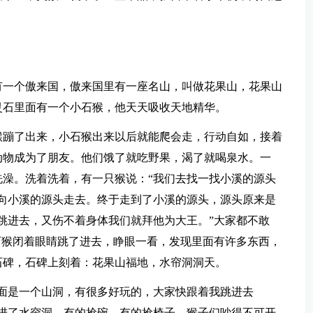
有一个傲来国，傲来国里有一座名山，叫做花果山，花果山
灵石里面有一个小石猴，他天天吸收天地精华。
猴蹦了出来，小石猴出来以后就能爬会走，行动自如，接着
动物成为了朋友。他们饿了就吃野果，渴了就喝泉水。一
澡。洗着洗着，有一只猴说：“我们去找一找小溪的源头
向小溪的源头走去。终于走到了小溪的源头，源头原来是
跳进去，又伤不着身体我们就拜他为大王。”大家都不敢
石猴闭着眼睛跳了进去，睁眼一看，发现里面有许多东西，
石碑，石碑上刻着：花果山福地，水帘洞洞天。
面是一个山洞，有很多好玩的，大家快跟着我跳进去
进了水帘洞，有的抢碗，有的抢椅子，猴子们吵得不可开