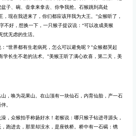
把盆子、碗、壶拿来拿去、你争我抢。石猴跳到高处
王，现在我进来了，你们都应该拜我为大王。”众猴听了，
’字不好，想换一下，一只猴子提议说：“可以改成美猴
无忧无虑的生活。
：“世界都有生老病死，怎么可以避免呢？”众猴都哭起
有学长生不老的法术。”美猴王听了满心欢喜，第二天，美
名山，唤为花果山。在山顶有一块仙石，内育仙胎，产一石
所伴。
洗澡，众猴拍手称扬好水！老猴说：哪只猴子钻进寻源头，
跃，跑进去，那里却没水，是座铁桥。桥中有一石碣：镌