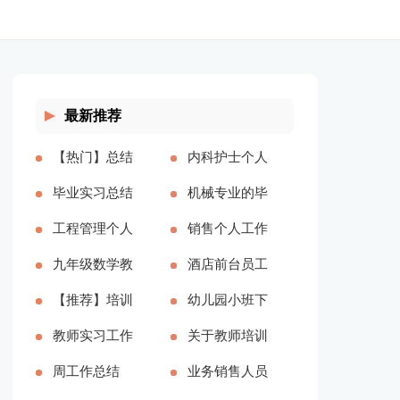
最新推荐
【热门】总结
内科护士个人
工作计划范文
毕业实习总结
工作总结(汇
机械专业的毕
汇编十篇(全
【精】(全文
工程管理个人
编15篇)(全文
业实习总结
销售个人工作
文共17158字)
共30281字)
总结15篇(全
九年级数学教
共18407字)
(全文共995
总结【热门】
酒店前台员工
文共21870字)
师教学工作总
【推荐】培训
字)
(全文共17053
实习工作总结
幼儿园小班下
结（通用6
助理个人年终
教师实习工作
字)
4篇(全文共
学期班务总结
关于教师培训
篇）(全文共
工作总结(全
总结(全文共
周工作总结
11591字)
(全文共8255
总结范文锦集
业务销售人员