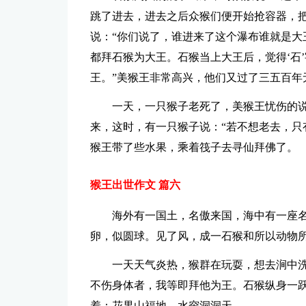
跳了进去，进去之后众猴们便开始抢容器，
说：“你们说了，谁进来了这个瀑布谁就是大
都拜石猴为大王。石猴当上大王后，觉得‘石
王。”美猴王非常高兴，他们又过了三五百年
一天，一只猴子老死了，美猴王忧伤的说
来，这时，有一只猴子说：“若不想老去，只
猴王带了些水果，乘着筏子去寻仙拜佛了。
猴王出世作文 篇六
海外有一国土，名傲来国，海中有一座
卵，似圆球。见了风，成一石猴和所以动物
一天天气炎热，猴群在玩耍，想去涧中
不伤身体者，我等即拜他为王。石猴纵身一
着：花果山福地，水帘洞洞天。