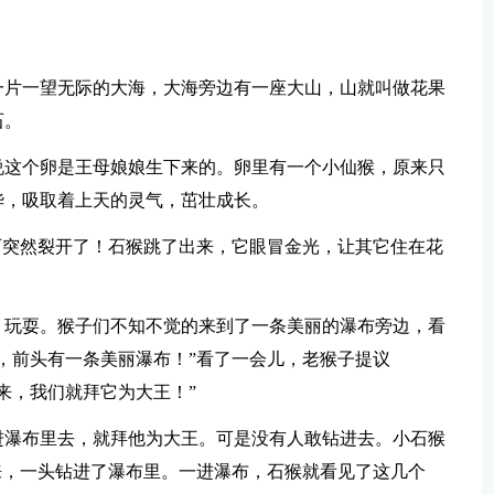
一片一望无际的大海，大海旁边有一座大山，山就叫做花果
石。
说这个卵是王母娘娘生下来的。卵里有一个小仙猴，原来只
华，吸取着上天的灵气，茁壮成长。
石突然裂开了！石猴跳了出来，它眼冒金光，让其它住在花
，玩耍。猴子们不知不觉的来到了一条美丽的瀑布旁边，看
，前头有一条美丽瀑布！”看了一会儿，老猴子提议
来，我们就拜它为大王！”
进瀑布里去，就拜他为大王。可是没有人敢钻进去。小石猴
来，一头钻进了瀑布里。一进瀑布，石猴就看见了这几个