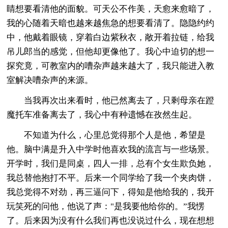
睛想要看清他的面貌。可天公不作美，天愈来愈暗了，
我的心随着天暗也越来越焦急的想要看清了。隐隐约约
中，他戴着眼镜，穿着白边紫秋衣，敞开着拉链，给我
吊儿郎当的感觉，但他却更像他了。我心中迫切的想一
探究竟，可教室内的嘈杂声越来越大了，我只能进入教
室解决嘈杂声的来源。
当我再次出来看时，他已然离去了，只剩母亲在蹬
魔托车准备离去了，我心中有种遗憾在孜然生起。
不知道为什么，心里总觉得那个人是他，希望是
他。脑中满是升入中学时他喜欢我的流言与一些场景。
开学时，我们是同桌，四人一排，总有个女生欺负她，
我总替他抱打不平。后来一个同学给了我一个夹肉饼，
我总觉得不对劲，再三逼问下，得知是他给我的，我开
玩笑死的问他，他说了声："是我要他给你的。”我愣
了。后来因为没有什么我们再也没说过什么，现在想想