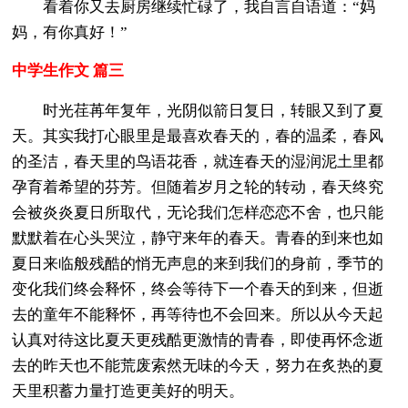
看着你又去厨房继续忙碌了，我自言自语道：“妈
妈，有你真好！”
中学生作文 篇三
时光荏苒年复年，光阴似箭日复日，转眼又到了夏
天。其实我打心眼里是最喜欢春天的，春的温柔，春风
的圣洁，春天里的鸟语花香，就连春天的湿润泥土里都
孕育着希望的芬芳。但随着岁月之轮的转动，春天终究
会被炎炎夏日所取代，无论我们怎样恋恋不舍，也只能
默默着在心头哭泣，静守来年的春天。青春的到来也如
夏日来临般残酷的悄无声息的来到我们的身前，季节的
变化我们终会释怀，终会等待下一个春天的到来，但逝
去的童年不能释怀，再等待也不会回来。所以从今天起
认真对待这比夏天更残酷更激情的青春，即使再怀念逝
去的昨天也不能荒废索然无味的今天，努力在炙热的夏
天里积蓄力量打造更美好的明天。