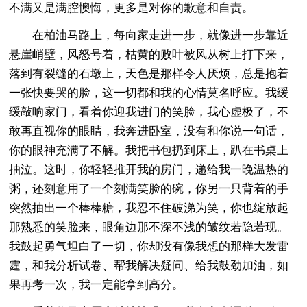
不满又是满腔懊悔，更多是对你的歉意和自责。
在柏油马路上，每向家走进一步，就像进一步靠近
悬崖峭壁，风怒号着，枯黄的败叶被风从树上打下来，
落到有裂缝的石墩上，天色是那样令人厌烦，总是抱着
一张快要哭的脸，这一切都和我的心情莫名呼应。我缓
缓敲响家门，看着你迎我进门的笑脸，我心虚极了，不
敢再直视你的眼睛，我奔进卧室，没有和你说一句话，
你的眼神充满了不解。我把书包扔到床上，趴在书桌上
抽泣。这时，你轻轻推开我的房门，递给我一晚温热的
粥，还刻意用了一个刻满笑脸的碗，你另一只背着的手
突然抽出一个棒棒糖，我忍不住破涕为笑，你也绽放起
那熟悉的笑脸来，眼角边那不深不浅的皱纹若隐若现。
我鼓起勇气坦白了一切，你却没有像我想的那样大发雷
霆，和我分析试卷、帮我解决疑问、给我鼓劲加油，如
果再考一次，我一定能拿到高分。