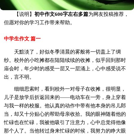
【说明】
初中作文600字左右多篇
为网友投稿推荐，
但愿对你的学习工作带来帮助。
中学生作文 篇一
天黯淡了，好似冬季清晨的雾般将一切盖上了绸
纱。校外的小吃摊都在陆陆续续的收摊，似乎回到那时
庙会时，年少时的感受一层又一层涌上，心中感受说不
出，言不明。
细细思索时，看到校外一对母子在收摊，很明显，
儿子是放学后折返回来的——电动车在一旁，身上穿着
与我一样的校服。他认真的动作中带有他本身的吊儿郎
当，却又十分贴心的帮助母亲收拾。我的眼神随着他的
忙碌也在忙碌，我被他吸引了注意力，心中总觉得他像
那个人了。当他转过身来忙碌的时候，我努力的睁大眼