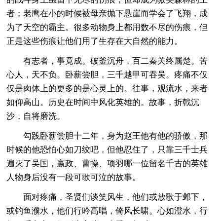
者；老鹰在小的时候被母亲抛下悬崖而学会了飞翔，成
为了天空的霸主。很多动物身上都用数不尽的伤痕，但
正是这些伤痕让他们用了生存在大自然的能力。
有志者，事竟成。破釜沉舟，百二秦关终属楚。苦
心人，天不负。卧薪尝胆，三千越甲可吞吴。疼痛不仅
仅是肉体上的更多的是心灵上的。往事，观流水，来者
如仰高山。历史在时间中风化英雄的。故事，折戟沉
沙，自将磨洗。
勾践卧薪尝胆十二年，身为赵王他有他的骄傲，那
时候的他恐怕心如刀绞吧，但他忍住了，只靠三千士兵
遍灭了吴国，嬴政、曹操、项羽哪一位留名千古的英雄
人物身后没有一段可歌可泣的故事。
面对疼痛，圣贤们谈笑风生，他们或放歌于邺下，
或钓鱼濮水，他们行吟高唱，倚风长啸。心如澄水，行