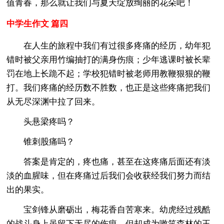
值青春，那么就让我们与夏天绽放绚丽的花朵吧！
中学生作文 篇四
在人生的旅程中我们有过很多疼痛的经历，幼年犯
错时被父亲用竹编抽打的满身伤痕；少年逃课时被长辈
罚在地上长跪不起；学校犯错时被老师用教鞭狠狠的鞭
打。我们疼痛的经历数不胜数，也正是这些疼痛把我们
从无尽深渊中拉了回来。
头悬梁疼吗？
锥刺股痛吗？
答案是肯定的，疼也痛，甚至在这疼痛后面还有淡
淡的血腥味，但在疼痛过后我们会收获经我们努力而结
出的果实。
宝剑锋从磨砺出，梅花香自苦寒来。幼虎经过残酷
的战斗身上虽留下无尽的伤痕，但却成为嗷笑森林的王