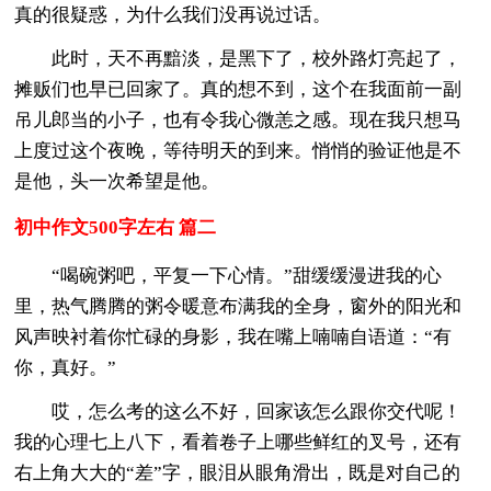
真的很疑惑，为什么我们没再说过话。
此时，天不再黯淡，是黑下了，校外路灯亮起了，
摊贩们也早已回家了。真的想不到，这个在我面前一副
吊儿郎当的小子，也有令我心微恙之感。现在我只想马
上度过这个夜晚，等待明天的到来。悄悄的验证他是不
是他，头一次希望是他。
初中作文500字左右 篇二
“喝碗粥吧，平复一下心情。”甜缓缓漫进我的心
里，热气腾腾的粥令暖意布满我的全身，窗外的阳光和
风声映衬着你忙碌的身影，我在嘴上喃喃自语道：“有
你，真好。”
哎，怎么考的这么不好，回家该怎么跟你交代呢！
我的心理七上八下，看着卷子上哪些鲜红的叉号，还有
右上角大大的“差”字，眼泪从眼角滑出，既是对自己的