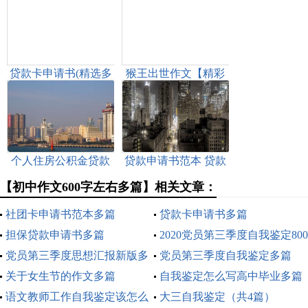
贷款卡申请书(精选多
猴王出世作文【精彩
篇)
多篇】
个人住房公积金贷款
贷款申请书范本 贷款
申请书怎么写
申请书【精彩多篇】
【初中作文600字左右多篇】相关文章：
社团卡申请书范本多篇
贷款卡申请书多篇
担保贷款申请书多篇
2020党员第三季度自我鉴定800
党员第三季度思想汇报新版多
字多篇
党员第三季度自我鉴定多篇
篇2020
关于女生节的作文多篇
2020
自我鉴定怎么写高中毕业多篇
语文教师工作自我鉴定该怎么
大三自我鉴定（共4篇）