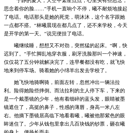
“宁静的夏天，天空中繁星点点，心里头有些思念，
思念着你的脸……”手机一直响个不停，曦不耐烦地接起
了电话。电话那头是她的死党，萌沐沐，这个名字跟她
一点都不搭。“林曦晨现在都几点了，还不来学校，今天
是开学的第一天。”说完便挂了电话。
曦继续睡，想想又不对劲，突然猛的起床。“啊，快
迟到了。”手忙脚乱地穿衣服，刷牙洗脸那叫一个神速，
仅仅花了五分钟就解决完了，连早餐都没有吃，就飞快
地来到停车场。骑着她的小绵羊出发去学校了。
她飞快地骑啊骑，前面左转，忽然冲出一辆法拉
利。险得她险些摔倒。而法拉利的主人停下车，下来的
是一个戴墨镜的少年，他有着细碎的蓝头发，眼睛被墨
镜遮住了，高挺的鼻子，性感的薄唇，身高一米八左
右。他摘下墨镜居高临下地看着曦，曦被他那紫色的眼
眸迷住了。少年从钱包里拿出几百块钱的钞票，砸在曦
的身上。便扬长而去。