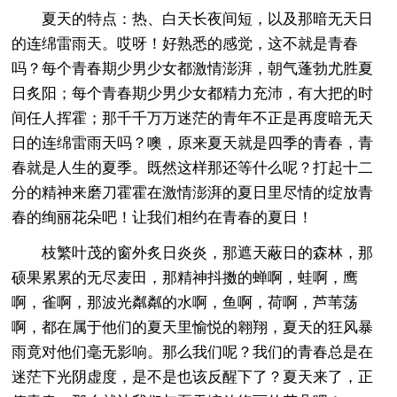
夏天的特点：热、白天长夜间短，以及那暗无天日
的连绵雷雨天。哎呀！好熟悉的感觉，这不就是青春
吗？每个青春期少男少女都激情澎湃，朝气蓬勃尤胜夏
日炙阳；每个青春期少男少女都精力充沛，有大把的时
间任人挥霍；那千千万万迷茫的青年不正是再度暗无天
日的连绵雷雨天吗？噢，原来夏天就是四季的青春，青
春就是人生的夏季。既然这样那还等什么呢？打起十二
分的精神来磨刀霍霍在激情澎湃的夏日里尽情的绽放青
春的绚丽花朵吧！让我们相约在青春的夏日！
枝繁叶茂的窗外炙日炎炎，那遮天蔽日的森林，那
硕果累累的无尽麦田，那精神抖擞的蝉啊，蛙啊，鹰
啊，雀啊，那波光粼粼的水啊，鱼啊，荷啊，芦苇荡
啊，都在属于他们的夏天里愉悦的翱翔，夏天的狂风暴
雨竟对他们毫无影响。那么我们呢？我们的青春总是在
迷茫下光阴虚度，是不是也该反醒下了？夏天来了，正